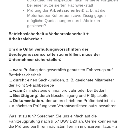
durchgeführte Inspektion nach Herstellervorgaben
bei einer autorisierten Fachwerkstatt
Prüfung der
Arbeitssicherheit:
z. B. ist die
Motorhaube/ Kofferraum zuverlässig gegen
mögliche Quetschungen durch Absinken
gesichert?
Betriebssicherheit = Verkehrssicherheit +
Arbeitssicherheit
Um die Unfallverhütungsvorschriften der
Berufsgenossenschaften zu erfüllen, muss der
Unternehmer sicherstellen:
... was:
Prüfung des gewerblich genutzten Fahrzeugs auf
Betriebssicherheit
... durch:
einen Sachkundigen, z. B. geeignete Mitarbeiter
der Point S-Fachbetriebe
... wann:
mindestens einmal pro Jahr oder bei Bedarf
... Bestätigung:
durch Bescheinigung und Prüfplakette
... Dokumentation:
der unterschriebene Prüfbericht ist bis
zur nächsten Prüfung vom Verantwortlichen aufzubewahren
Was ist zu tun? Sprechen Sie uns einfach auf die
Fahrzeugprüfung nach § 57 BGV D29 an. Gerne können wir
die Prüfung bei Ihrem nächsten Termin in unserem Haus – z.